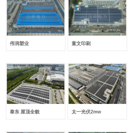
伟润塑业
童文印刷
泰东 屋顶全貌
太一光伏2mw