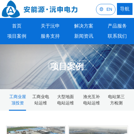
导航
EN
首页
关于沅申
解决方案
产品服务
项目案例
服务支持
新闻资讯
联系我们
CASE
项目案例
工商业屋
工商业电
大型地面
渔光互补
电站第三
顶投资
站运维
电站运维
电站运维
方检测