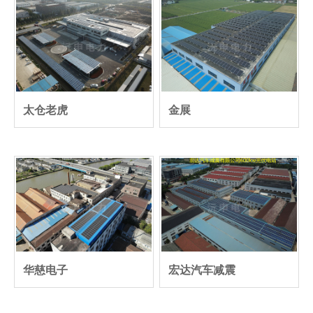
太仓老虎
金展
华慈电子
宏达汽车减震