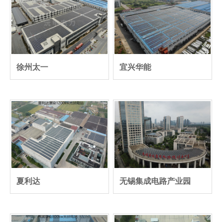
徐州太一
宜兴华能
夏利达
无锡集成电路产业园