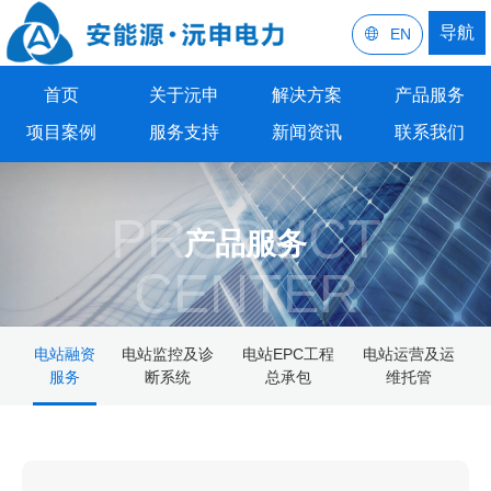
导航
EN
首页
关于沅申
解决方案
产品服务
项目案例
服务支持
新闻资讯
联系我们
PRODUCT
产品服务
CENTER
电站融资
电站监控及诊
电站EPC工程
电站运营及运
服务
断系统
总承包
维托管