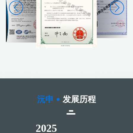
理念，
为职工和管理人员提供自由交流的环境，考虑员工利益，激
励员工，保证公平。
●效率观念
：
精确预算;制度严格;开放而切题的沟通交流
●竞争观念
：
结果导向;保证能力;确定方向;实施负责
沅申
发展历程
2025
2024