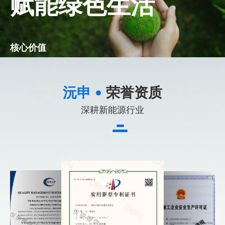
赋能绿色生活
核心价值
诚信
：
交流和合作的基石
专注
：
专心精琢光伏事业，关注时代与技术进步
沅申
荣誉资质
效率
：
赶超时代步伐，响应客户及时需求
创新
：
始终不渝寻求进步，追求卓越
深耕新能源行业
公司使命
为用户提供性价比高的产品和最优质的技术服务，使其在品牌、
用
户满意度、经营业绩方面成为同行业的领先者。
企业愿景
价值观念
●员工观念
：
员工是最重要的资本,
在信任和尊重基础上的员工管理