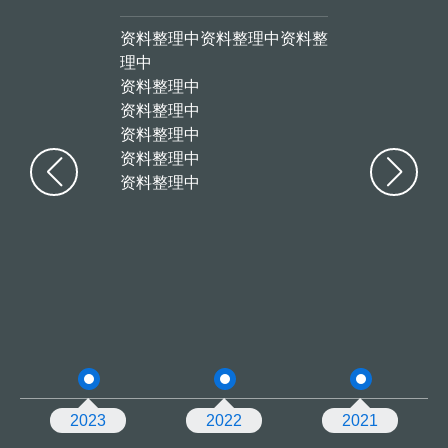
马、成都大运汽
资料整理中资料整理中资料整
资料整理中资料
理中
理中
马来西亚有限公
资料整理中
资料整理中
资料整理中
资料整理中
储能项目总部落
资料整理中
资料整理中
资料整理中
资料整理中
第四代自动化产
资料整理中
资料整理中
搭载自主研发46
电池系统产品成功
发布船用集装箱
并获中国船级社认
2023
2022
2021